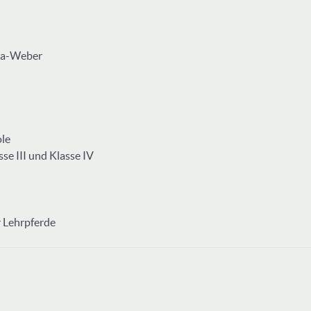
nka-Weber
ole
se III und Klasse IV
r Lehrpferde